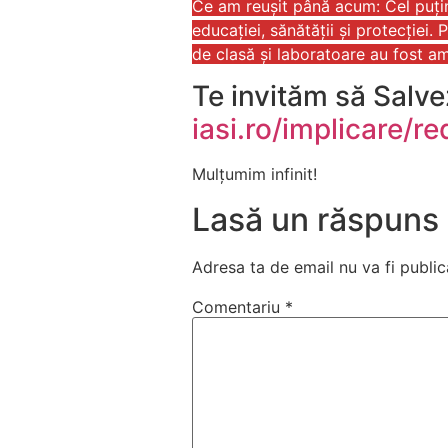
Ce am reușit până acum: Cel puțin 
educației, sănătății și protecției. 
de clasă și laboratoare au fost am
Te invităm să Salvezi
iasi.ro/implicare/r
Mulțumim infinit!
Lasă un răspuns
Adresa ta de email nu va fi public
Comentariu
*