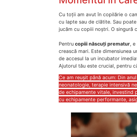
Cu toții am avut în copilărie o ca
cu lapte sau de clătite. Sau poat
jucăm cu copiii noștri. O singură 
Pentru
copiii născuți prematur
, e
crească mari. Este dimensiunea unu
de accesul la un incubator imedia
Ajutorul tău este crucial, pentru c
Ce am reușit până acum: Din anul 2
neonatologie, terapie intensivă ne
de echipamente vitale, investind p
cu echipamente performante, asigu