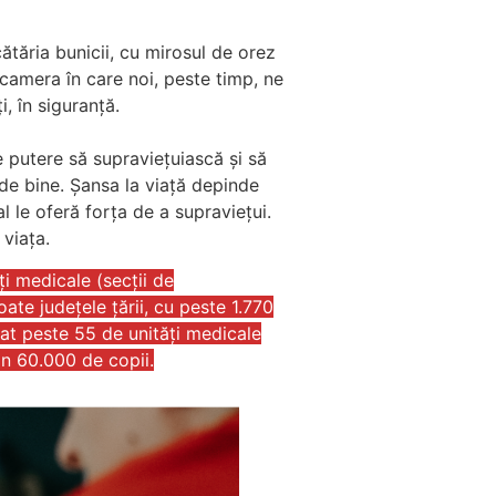
ătăria bunicii, cu mirosul de orez
camera în care noi, peste timp, ne
, în siguranță.
e putere să supraviețuiască și să
 de bine. Șansa la viață depinde
 le oferă forța de a supraviețui.
 viața.
i medicale (secții de
ate județele țării, cu peste 1.770
tat peste 55 de unități medicale
n 60.000 de copii.