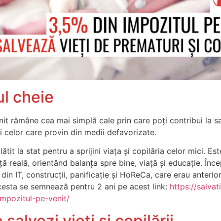
l cheie
it rămâne cea mai simplă cale prin care poți contribui la sal
i celor care provin din medii defavorizate.
ătit la stat pentru a sprijini viața și copilăria celor mici. E
ță reală, orientând balanța spre bine, viață și educație. Înc
din IT, construcții, panificație și HoReCa, care erau anterio
cesta se semnează pentru 2 ani pe acest link:
https://salvati
impozitul-pe-venit/
alvezi vieți și copilării