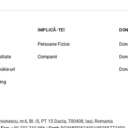
IMPLICĂ-TE!
DO
Persoane Fizice
Don
litate
Companii
Don
ookie-uri
Done
ing
ionescu, nr.6, Bl. i5, PT 15 Dacia, 700408, Iași, Romania