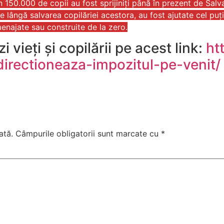
150.000 de copii au fost sprijiniți până în prezent de Salva
Pe lângă salvarea copilăriei acestora, au fost ajutate cel puți
enajate sau construite de la zero.
 vieți și copilării pe acest link:
ht
edirectioneaza-impozitul-pe-venit/
ată.
Câmpurile obligatorii sunt marcate cu
*