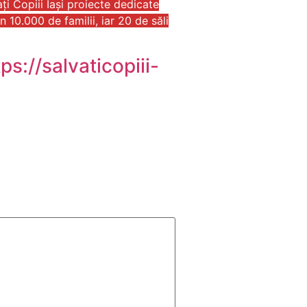
ți Copiii Iași proiecte dedicate
n 10.000 de familii, iar 20 de săli
tps://salvaticopiii-