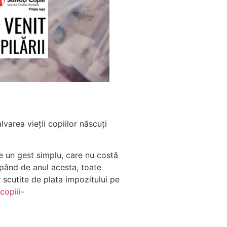
varea vieții copiilor născuți
ste un gest simplu, care nu costă
epând de anul acesta, toate
r scutite de plata impozitului pe
copiii-