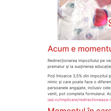
Acum e momentu
Redirecționarea impozitului pe ven
prematur și la susținerea educație
Poți întoarce 3,5% din impozitul pl
nimic și care poate face o diferen
persoanele angajate, inclusiv cele 
venit, pot completa formularul. A
iasi.ro/implicare/redirectioneaza-
Momentul în care s