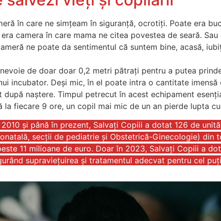
meră în care ne simțeam în siguranță, ocrotiți. Poate era buc
e era camera în care mama ne citea povestea de seară. Sau 
cameră ne poate da sentimentul că suntem bine, acasă, iubiți
 nevoie de doar doar 0,2 metri pătraţi pentru a putea prind
i incubator. Deși mic, în el poate intra o cantitate imensă
t după naștere. Timpul petrecut în acest echipament esențial
ă la fiecare 9 ore, un copil mai mic de un an pierde lupta cu
010 și până în prezent, Salvați Copiii a dotat 126 de unităț
onatală, secții de pediatrie și Obstetrică-Ginecologie) din to
este 11 milioane de euro. Doar în 2023, Salvați Copiii a do
rând supraviețuirea și tratamentul adecvat pentru cel puți