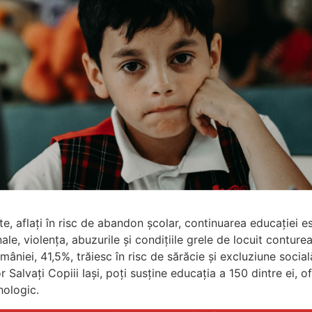
te, aflați în risc de abandon școlar, continuarea educației e
ale, violența, abuzurile și condițiile grele de locuit contur
âniei, 41,5%, trăiesc în risc de sărăcie și excluziune social
r Salvați Copiii Iași, poți susține educația a 150 dintre ei, o
hologic.