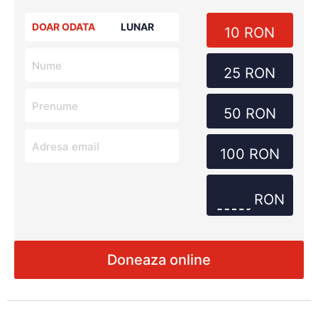
DOAR ODATA
LUNAR
10 RON
25 RON
50 RON
100 RON
RON