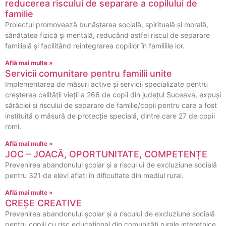
reducerea riscului de separare a copilului de
familie
Proiectul promovează bunăstarea socială, spirituală și morală,
sănătatea fizică și mentală, reducând astfel riscul de separare
familială și facilitând reintegrarea copiilor în familiile lor.
Află mai multe »
Servicii comunitare pentru familii unite
Implementarea de măsuri active și servicii specializate pentru
creșterea calității vieții a 266 de copii din județul Suceava, expuși
sărăciei și riscului de separare de familie/copii pentru care a fost
instituită o măsură de protecție specială, dintre care 27 de copii
romi.
Află mai multe »
JOC – JOACĂ, OPORTUNITATE, COMPETENȚE
Prevenirea abandonului școlar și a riscul ui de excluziune socială
pentru 321 de elevi aflați în dificultate din mediul rural.
Află mai multe »
CREȘE CREATIVE
Prevenirea abandonului școlar și a riscului de excluziune socială
pentru copiii cu risc educațional din comunități rurale interetnice,