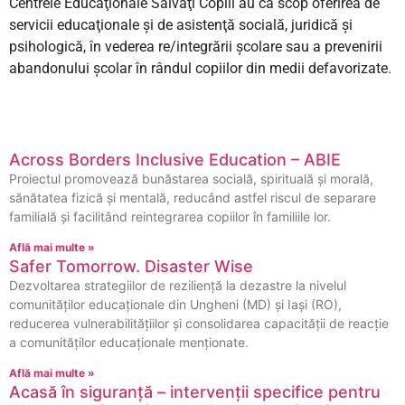
Centrele Educaţionale Salvaţi Copiii au ca scop oferirea de
servicii educaţionale şi de asistenţă socială, juridică şi
psihologică, în vederea re/integrării şcolare sau a prevenirii
abandonului şcolar în rândul copiilor din medii defavorizate.
Across Borders Inclusive Education – ABIE
Proiectul promovează bunăstarea socială, spirituală și morală,
sănătatea fizică și mentală, reducând astfel riscul de separare
familială și facilitând reintegrarea copiilor în familiile lor.
Află mai multe »
Safer Tomorrow. Disaster Wise
Dezvoltarea strategiilor de reziliență la dezastre la nivelul
comunităților educaționale din Ungheni (MD) și Iași (RO),
reducerea vulnerabilitățiilor și consolidarea capacității de reacție
a comunităților educaționale menționate.
Află mai multe »
Acasă în siguranță – intervenții specifice pentru