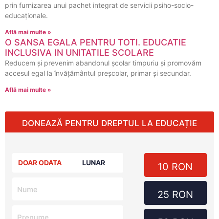
prin furnizarea unui pachet integrat de servicii psiho-socio-
educaţionale.
Află mai multe »
O SANSA EGALA PENTRU TOTI. EDUCATIE
INCLUSIVA IN UNITATILE SCOLARE
Reducem şi prevenim abandonul şcolar timpuriu şi promovăm
accesul egal la învăţământul preşcolar, primar și secundar.
Află mai multe »
DONEAZĂ PENTRU DREPTUL LA EDUCAȚIE
DOAR ODATA
LUNAR
10 RON
25 RON