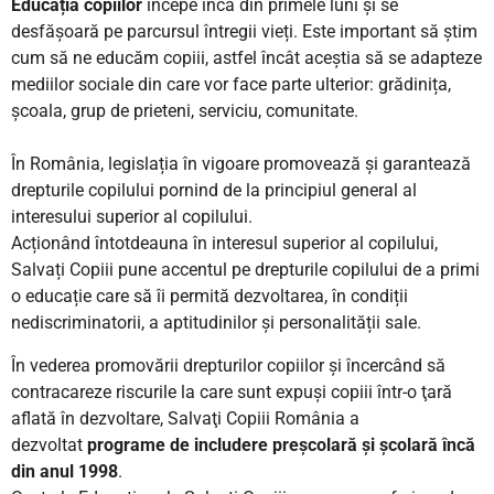
Educația copiilor
începe încă din primele luni și se
desfășoară pe parcursul întregii vieți. Este important să știm
cum să ne educăm copiii, astfel încât aceștia să se adapteze
mediilor sociale din care vor face parte ulterior: grădinița,
școala, grup de prieteni, serviciu, comunitate.
În România, legislația în vigoare promovează și garantează
drepturile copilului pornind de la principiul general al
interesului superior al copilului.
Acționând întotdeauna în interesul superior al copilului,
Salvați Copiii pune accentul pe drepturile copilului de a primi
o educație care să îi permită dezvoltarea, în condiții
nediscriminatorii, a aptitudinilor și personalității sale.
În vederea promovării drepturilor copiilor şi încercând să
contracareze riscurile la care sunt expuşi copiii într-o ţară
aflată în dezvoltare, Salvaţi Copiii România a
dezvoltat
programe de includere preşcolară şi şcolară încă
din anul 1998
.