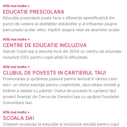
Află mai multe »
EDUCATIE PRESCOLARA
Educaţia preşcolară poate face o diferența semnificativă din
punct de vedere al abilităţilor dobândite şi al influenţei asupra
parcursului şcolar viitor, implicit asupra ratei de abandon școlar.
Află mai multe »
CENTRE DE EDUCATIE INCLUZIVA
Salvaţi Copiii Iaşi a deschis încă din 2004 un centru de educație
incluzivă (CEI) pentru copiii aflaţi în dificultate.
Află mai multe »
CLUBUL DE POVESTE IN CARTIERUL TAU!
Promovarea și sprijinirea pasiunii pentru lectură în rândul celor
mici- un stimul esențial pentru creativitate, dezvoltare morală și
întărire a relației cu părinții: Clubul de poveste în cartierul tău!
proiect finanțat de Cercul de Donatori Iași cu sprijinul Fundației
Comunitare Iasi.
Află mai multe »
SCOALA DA!
Creştem accesului la educaţie şi incluziune socială pentru copii