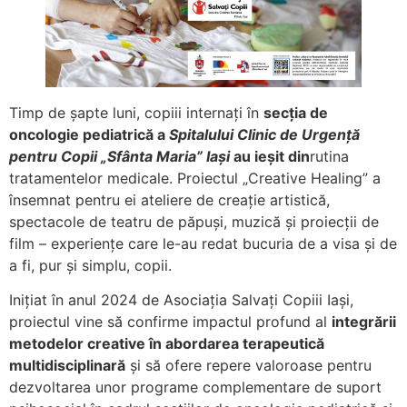
Timp de șapte luni, copiii internați în
secția de
oncologie pediatrică a
Spitalului Clinic de Urgență
pentru Copii „Sfânta Maria” Iași
au ieșit din
rutina
tratamentelor medicale. Proiectul „Creative Healing” a
însemnat pentru ei ateliere de creație artistică,
spectacole de teatru de păpuși, muzică și proiecții de
film – experiențe care le-au redat bucuria de a visa și de
a fi, pur și simplu, copii.
Inițiat în anul 2024 de Asociația Salvați Copiii Iași,
proiectul vine să confirme impactul profund al
integrării
metodelor creative în abordarea terapeutică
multidisciplinară
și să ofere repere valoroase pentru
dezvoltarea unor programe complementare de suport