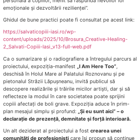
personală a copiilor, menit să răspundă nevoilor lor
emoționale și dezvoltării rezilienței”.
Ghidul de bune practici poate fi consultat pe acest link:
https://salvaticopiii-iasi.ro/wp-
content/uploads/2025/10/Brosura_Creative-Healing-
2_Salvati-Copiii-Iasi_v13-full-web.pdf
Ca o sumarizare și o radiografiere a întregului parcurs al
proiectului, expoziția-manifest
„I Am Here Too”
,
deschisă în Holul Mare al Palatului Roznovanu și pe
pietonalul Străzii Lăpușneanu, invită publicul să
descopere realizările și trăirile micilor artiști, dar și să
reflecteze la modul în care societatea poate sprijini
copiii afectați de boli grave. Expoziția aduce în prim-
plan mesajul simplu și profund:
„Și eu sunt aici” – o
declarație de prezență, demnitate și forță interioară.
Un alt deziderat al proiectului a fost
crearea unei
comunități de profesioniști
care își propun să continue