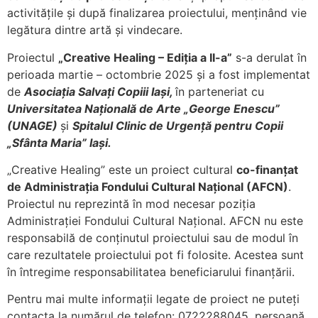
activitățile și după finalizarea proiectului, menținând vie
legătura dintre artă și vindecare.
Proiectul
„Creative Healing – Ediția a II-a”
s-a derulat în
perioada martie – octombrie 2025 și a fost implementat
de
Asociația Salvați Copiii Iași
,
în parteneriat cu
Universitatea Națională de Arte „George Enescu”
(UNAGE)
și
Spitalul Clinic de Urgență pentru Copii
„Sfânta Maria” Iași
.
„Creative Healing” este un proiect cultural
co-finanțat
de Administrația Fondului Cultural Național (AFCN)
.
Proiectul nu reprezintă în mod necesar poziţia
Administrației Fondului Cultural Național. AFCN nu este
responsabilă de conținutul proiectului sau de modul în
care rezultatele proiectului pot fi folosite. Acestea sunt
în întregime responsabilitatea beneficiarului finanțării.
Pentru mai multe informații legate de proiect ne puteți
contacta la numărul de telefon: 0722288045, persoană