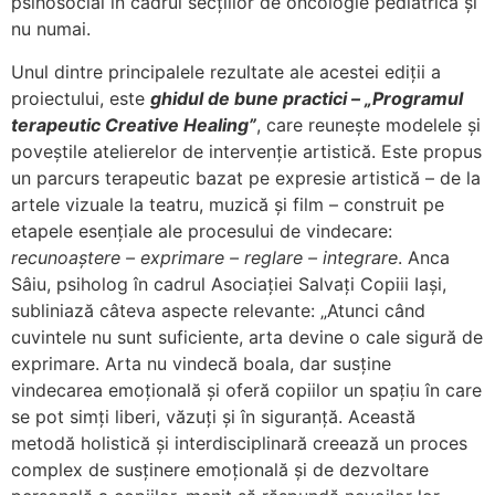
psihosocial în cadrul secțiilor de oncologie pediatrică și
nu numai.
Unul dintre principalele rezultate ale acestei ediții a
proiectului, este
ghidul de bune practici – „Programul
terapeutic Creative Healing”
, care reunește modelele și
poveștile atelierelor de intervenție artistică. Este propus
un parcurs terapeutic bazat pe expresie artistică – de la
artele vizuale la teatru, muzică și film – construit pe
etapele esențiale ale procesului de vindecare:
recunoaștere – exprimare – reglare – integrare
. Anca
Sâiu, psiholog în cadrul Asociației Salvați Copiii Iași,
subliniază câteva aspecte relevante: „Atunci când
cuvintele nu sunt suficiente, arta devine o cale sigură de
exprimare. Arta nu vindecă boala, dar susține
vindecarea emoțională și oferă copiilor un spațiu în care
se pot simți liberi, văzuți și în siguranță. Această
metodă holistică și interdisciplinară creează un proces
complex de susținere emoțională și de dezvoltare