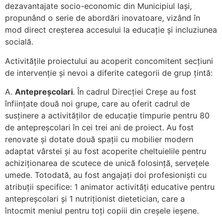
dezavantajate socio-economic din Municipiul Iași,
propunând o serie de abordări inovatoare, vizând în
mod direct creșterea accesului la educație și incluziunea
socială.
Activitățile proiectului au acoperit concomitent secțiuni
de intervenție și nevoi a diferite categorii de grup țintă:
A.
Antepreșcolari
. În cadrul Direcției Creșe au fost
înființate două noi grupe, care au oferit cadrul de
susținere a activităților de educație timpurie pentru 80
de antepreșcolari în cei trei ani de proiect. Au fost
renovate și dotate două spații cu mobilier modern
adaptat vârstei și au fost acoperite cheltuielile pentru
achiziționarea de scutece de unică folosință, servețele
umede. Totodată, au fost angajați doi profesioniști cu
atribuții specifice: 1 animator activități educative pentru
antepreșcolari și 1 nutriționist dietetician, care a
întocmit meniul pentru toți copiii din creșele ieșene.