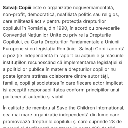
Salvați Copiii
este o organizație neguvernamentală,
non-profit, democratică, neafiliată politic sau religios,
care militează activ pentru protecția drepturilor
copilului în România, din 1990, în acord cu prevederile
Convenţiei Naţiunilor Unite cu privire la Drepturile
Copilului, cu Carta Drepturilor Fundamentale a Uniunii
Europene și cu legislația României. Salvați Copiii adoptă
o poziție independentă în raport cu acțiunile și măsurile
instituțiilor, recunoscând că implementarea legislaţiei şi
a politicilor publice în materia drepturilor copiilor nu
poate ignora strânsa colaborare dintre autorităţi,
familie, copii şi societatea în care fiecare actor implicat
îşi acceptă responsabilitatea conform principiilor unui
parteneriat autentic şi viabil.
În calitate de membru al Save the Children International,
cea mai mare organizaţie independentă din lume care
promovează drepturile copilului şi care cuprinde 28 de