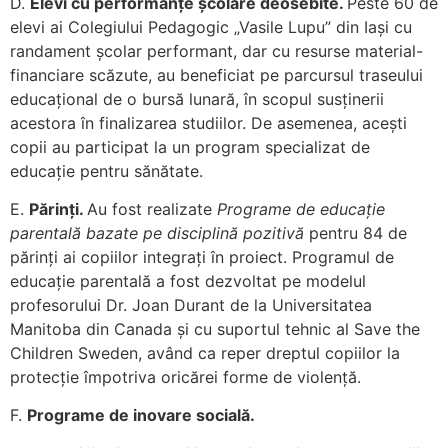
D.
Elevi cu performanțe școlare deosebite.
Peste 60 de
elevi ai Colegiului Pedagogic „Vasile Lupu” din Iași cu
randament școlar performant, dar cu resurse material-
financiare scăzute, au beneficiat pe parcursul traseului
educațional de o bursă lunară, în scopul susținerii
acestora în finalizarea studiilor. De asemenea, acești
copii au participat la un program specializat de
educație pentru sănătate.
E.
Părinți.
Au fost realizate
Programe de educație
parentală bazate pe disciplină pozitivă
pentru 84 de
părinți ai copiilor integrați în proiect. Programul de
educație parentală a fost dezvoltat pe modelul
profesorului Dr. Joan Durant de la Universitatea
Manitoba din Canada și cu suportul tehnic al Save the
Children Sweden, având ca reper dreptul copiilor la
protecție împotriva oricărei forme de violență.
F.
Programe de inovare socială.