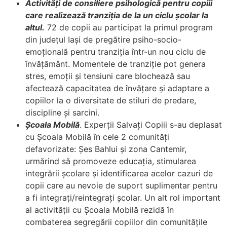
Activități de consiliere psihologică pentru copiii
care realizează tranziția de la un ciclu şcolar la
altul.
72 de copii au participat la primul program
din județul Iași de pregătire psiho-socio-
emoțională pentru tranziția într-un nou ciclu de
învățământ. Momentele de tranziție pot genera
stres, emoții și tensiuni care blochează sau
afectează capacitatea de învățare și adaptare a
copiilor la o diversitate de stiluri de predare,
discipline și sarcini.
Școala Mobilă
. Experții Salvați Copiii s-au deplasat
cu Școala Mobilă în cele 2 comunități
defavorizate: Șes Bahlui și zona Cantemir,
urmărind să promoveze educația, stimularea
integrării şcolare şi identificarea acelor cazuri de
copii care au nevoie de suport suplimentar pentru
a fi integrați/reintegrați şcolar. Un alt rol important
al activității cu Școala Mobilă rezidă în
combaterea segregării copiilor din comunitățile