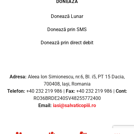
DONEAZĂ
Donează Lunar
Donează prin SMS
Donează prin direct debit
Adresa:
Aleea Ion Simionescu, nr.6, Bl. i5, PT 15 Dacia,
700408, Iași, Romania
Telefon:
+40 232 219 986 |
Fax:
+40 232 219 986 |
Cont:
RO36BRDE240SV48255772400
Email:
iasi@salvaticopiii.ro