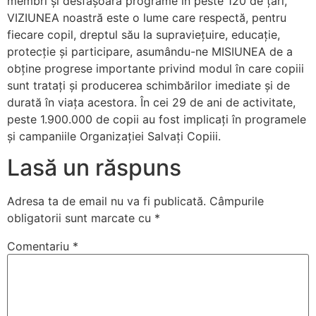
membri şi desfăşoară programe în peste 120 de ţări,
VIZIUNEA noastră este o lume care respectă, pentru
fiecare copil, dreptul său la supraviețuire, educație,
protecție și participare, asumându-ne MISIUNEA de a
obţine progrese importante privind modul în care copiii
sunt trataţi şi producerea schimbărilor imediate şi de
durată în viaţa acestora. În cei 29 de ani de activitate,
peste 1.900.000 de copii au fost implicați în programele
și campaniile Organizației Salvați Copiii.
Lasă un răspuns
Adresa ta de email nu va fi publicată.
Câmpurile
obligatorii sunt marcate cu
*
Comentariu
*