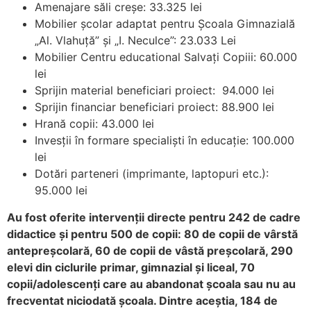
Amenajare săli creșe: 33.325 lei
Mobilier școlar adaptat pentru Școala Gimnazială
„Al. Vlahuță” și „I. Neculce”: 23.033 Lei
Mobilier Centru educational Salvați Copiii: 60.000
lei
Sprijin material beneficiari proiect: 94.000 lei
Sprijin financiar beneficiari proiect: 88.900 lei
Hrană copii: 43.000 lei
Invesții în formare specialiști în educație: 100.000
lei
Dotări parteneri (imprimante, laptopuri etc.):
95.000 lei
Au fost oferite intervenții directe pentru 242 de cadre
didactice şi pentru 500 de copii: 80 de copii de vârstă
antepreşcolară, 60 de copii de vâstă preşcolară, 290
elevi din ciclurile primar, gimnazial şi liceal, 70
copii/adolescenți care au abandonat şcoala sau nu au
frecventat niciodată şcoala. Dintre aceştia, 184 de