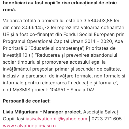
beneficiari au fost copii în risc educațional de etnie
romă.
Valoarea totală a proiectului este de 3.584.503,88 lei
din care 3.566.145,72 lei reprezintă valoarea cofinanțării
UE și a fost co-finanțat din Fondul Social European prin
Programul Operațional Capital Uman 2014 – 2020, Axa
Prioritară 6 ”Educație și competențe”, Prioritatea de
investiții 10 (i) ”Reducerea și prevenirea abandonului
școlar timpuriu și promovarea accesului egal la
învățământul preșcolar, primar și secundar de calitate,
inclusiv la parcursuri de învățare formale, non formale și
informale pentru reintegrarea în educație și formare”,
cod MySMIS proiect: 104951 – Școala DA!.
Persoană de contact:
Liviu Măgurianu – Manager proiect
, Asociația Salvați
Copiii Iași
iasisalvaticopiii@yahoo.com
| 0723 271 605 |
www.salvaticopiii-iasi.ro