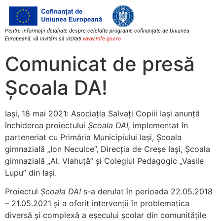
Pentru informații detaliate despre celelalte programe cofinanțate de Uniunea
Europeană, vă invităm să vizitați
www.mfe.gov.ro
Comunicat de presă
Școala DA!
Iași, 18 mai 2021: Asociația Salvați Copiii Iași anunță
închiderea proiectului
Școala DA!,
implementat în
parteneriat cu Primăria Municipiului Iași, Școala
gimnazială „Ion Neculce”, Direcția de Creșe Iași, Școala
gimnazială „Al. Vlahuță” și Colegiul Pedagogic „Vasile
Lupu” din Iaşi.
Proiectul
Școala DA!
s-a derulat în perioada 22.05.2018
– 21.05.2021 și a oferit intervenții în problematica
diversă şi complexă a eşecului şcolar din comunităţile