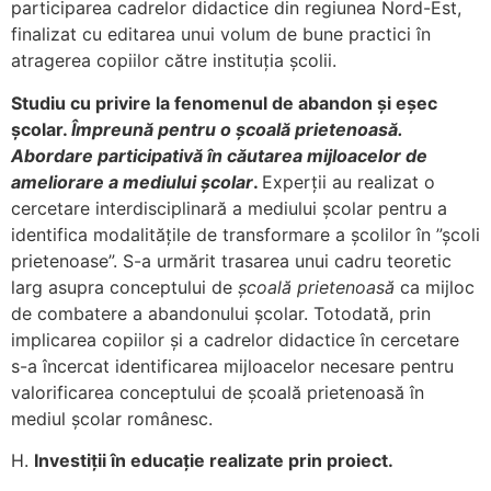
participarea cadrelor didactice din regiunea Nord-Est,
finalizat cu editarea unui volum de bune practici în
atragerea copiilor către instituția școlii.
Studiu cu privire la fenomenul de abandon și eșec
școlar.
Împreună pentru o școală prietenoasă.
Abordare participativă în căutarea mijloacelor de
ameliorare a mediului școlar
.
Experții au realizat o
cercetare interdisciplinară a mediului școlar pentru a
identifica modalitățile de transformare a școlilor în ”școli
prietenoase”. S-a urmărit trasarea unui cadru teoretic
larg asupra conceptului de
şcoală prietenoasă
ca mijloc
de combatere a abandonului şcolar. Totodată, prin
implicarea copiilor şi a cadrelor didactice în cercetare
s-a încercat identificarea mijloacelor necesare pentru
valorificarea conceptului de şcoală prietenoasă în
mediul şcolar românesc.
H.
Investiții în educație realizate prin proiect.