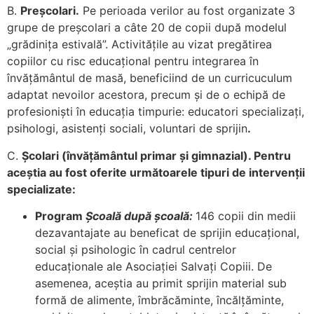
B.
Preșcolari.
Pe perioada verilor au fost organizate 3
grupe de preșcolari a câte 20 de copii după modelul
„grădinița estivală”. Activitățile au vizat pregătirea
copiilor cu risc educațional pentru integrarea în
învățământul de masă, beneficiind de un curricuculum
adaptat nevoilor acestora, precum și de o echipă de
profesioniști în educația timpurie: educatori specializați,
psihologi, asistenți sociali, voluntari de sprijin
.
C.
Școlari (învățământul primar și gimnazial). Pentru
aceștia au fost oferite următoarele tipuri de intervenții
specializate:
Program
Școală după școală:
146 copii din medii
dezavantajate au beneficat de sprijin educațional,
social și psihologic în cadrul centrelor
educaționale ale Asociației Salvați Copiii. De
asemenea, aceștia au primit sprijin material sub
formă de alimente, îmbrăcăminte, încălțăminte,