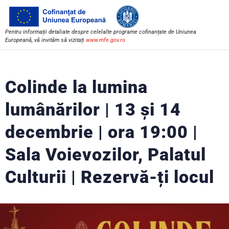
Pentru informații detaliate despre celelalte programe cofinanțate de Uniunea
Europeană, vă invităm să vizitați
www.mfe.gov.ro
Colinde la lumina
lumânărilor | 13 și 14
decembrie | ora 19:00 |
Sala Voievozilor, Palatul
Culturii | Rezervă-ți locul