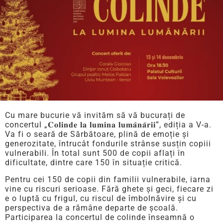
Cu mare bucurie vă invităm să vă bucurați de
concertul „𝐂𝐨𝐥𝐢𝐧𝐝𝐞 𝐥𝐚 𝐥𝐮𝐦𝐢𝐧𝐚 𝐥𝐮𝐦𝐚̂𝐧𝐚̆𝐫𝐢𝐢”, ediția a V-a.
Va fi o seară de Sărbătoare, plină de emoție și
generozitate, întrucât fondurile strânse susțin copiii
vulnerabili. În total sunt 500 de copii aflați în
dificultate, dintre care 150 în situație critică.
Pentru cei 150 de copii din familii vulnerabile, iarna
vine cu riscuri serioase. Fără ghete și geci, fiecare zi
e o luptă cu frigul, cu riscul de îmbolnăvire și cu
perspectiva de a rămâne departe de școală.
Participarea la concertul de colinde înseamnă o