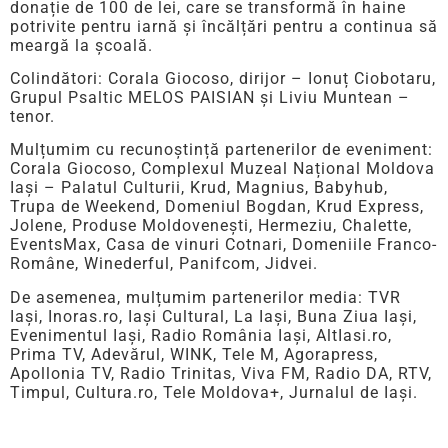
donație de 100 de lei, care se transformă în haine
potrivite pentru iarnă și încălțări pentru a continua să
meargă la școală.
Colindători: Corala Giocoso, dirijor – Ionuț Ciobotaru,
Grupul Psaltic MELOS PAISIAN și Liviu Muntean –
tenor.
Mulțumim cu recunoștință partenerilor de eveniment:
Corala Giocoso, Complexul Muzeal Național Moldova
Iași – Palatul Culturii, Krud, Magnius, Babyhub,
Trupa de Weekend, Domeniul Bogdan, Krud Express,
Jolene, Produse Moldovenești, Hermeziu, Chalette,
EventsMax, Casa de vinuri Cotnari, Domeniile Franco-
Române, Winederful, Panifcom, Jidvei.
De asemenea, mulțumim partenerilor media: TVR
Iași, Inoras.ro, Iași Cultural, La Iași, Buna Ziua Iași,
Evenimentul Iași, Radio România Iași, AltIasi.ro,
Prima TV, Adevărul, WINK, Tele M, Agorapress,
Apollonia TV, Radio Trinitas, Viva FM, Radio DA, RTV,
Timpul, Cultura.ro, Tele Moldova+, Jurnalul de Iași.