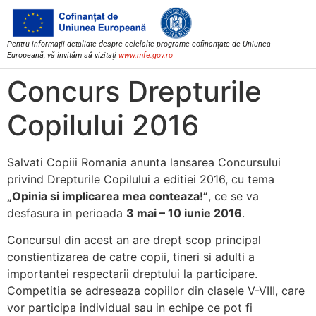
Pentru informații detaliate despre celelalte programe cofinanțate de Uniunea
Europeană, vă invităm să vizitați
www.mfe.gov.ro
Concurs Drepturile
Copilului 2016
Salvati Copiii Romania a
nunta lansarea Concursului
privind Drepturile Copilului a editiei 2016, cu tema
„Opinia si implicarea mea conteaza!”
, ce se va
desfasura in perioada
3 mai – 10 iunie 2016
.
Concursul din acest an are drept scop principal
constientizarea de catre copii, tineri si adulti a
importantei respectarii dreptului la participare.
Competitia se adreseaza copiilor din clasele V-VIII, care
vor participa individual sau in echipe ce pot fi