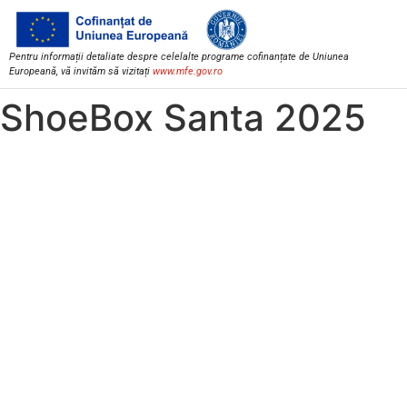
Pentru informații detaliate despre celelalte programe cofinanțate de Uniunea
Europeană, vă invităm să vizitați
www.mfe.gov.ro
ShoeBox Santa 2025