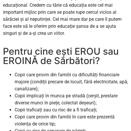
educațional. Credem cu tărie că educația este cel mai
important mijloc prin care se poate rupe cercul vicios al
sărăciei și al neputinței. Cel mai mare dar pe care îl putem
face este să le oferim prin educație șansa de a se ajuta
singuri și de a-și crea un viitor.
Pentru cine ești EROU sau
EROINĂ de Sărbători?
Copii care provin din familii cu dificultăți financiare
majore (condiții precare de locuit, fără electricitate, apă,
canalizare);
Copii implicați în munca pe stradă (cerșit, prestare
diverse munci în piețe, colectat deșeuri);
Copii traficați sau cu risc de a fi traficați;
Copii care provin din familii în care este prezentă
violența de orice tip;
Copii cu risc de separare de părinți;