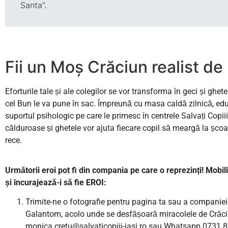
Santa”.
Fii un Moș Crăciun realist de
Eforturile tale și ale colegilor se vor transforma în geci și ghe
cel Bun le va pune în sac. Împreună cu masa caldă zilnică, edu
suportul psihologic pe care le primesc în centrele Salvați Copiii 
călduroase și ghetele vor ajuta fiecare copil să meargă la școa
rece.
Următorii eroi pot fi din compania pe care o reprezinți! Mobili
și încurajează-i să fie EROI:
Trimite-ne o fotografie pentru pagina ta sau a companiei
Galantom, acolo unde se desfășoară miracolele de Crăci
monica.cretu@salvaticopiii-iasi.ro sau Whatsapp 0731.8