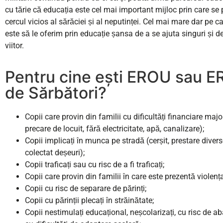
cu tărie că educația este cel mai important mijloc prin care se
cercul vicios al sărăciei și al neputinței. Cel mai mare dar pe c
este să le oferim prin educație șansa de a se ajuta singuri și de
viitor.
Pentru cine ești EROU sau 
de Sărbători?
Copii care provin din familii cu dificultăți financiare majo
precare de locuit, fără electricitate, apă, canalizare);
Copii implicați în munca pe stradă (cerșit, prestare divers
colectat deșeuri);
Copii traficați sau cu risc de a fi traficați;
Copii care provin din familii în care este prezentă violența
Copii cu risc de separare de părinți;
Copii cu părinții plecați în străinătate;
Copii nestimulați educațional, neșcolarizați, cu risc de a