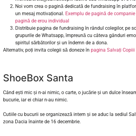
Noi vom crea o pagină dedicată de fundraising în platfor
un mesaj motivațional.
Exemplu de pagină de companie
pagină de erou individual
Distribuie pagina de fundraising în rândul colegilor, pe s
grupurile de Whatsapp, împreună cu câteva gânduri emo
spiritul sărbătorilor și un îndemn de a dona.
Alternativ, poți invita colegii să doneze în
pagina Salvați Copiii 
ShoeBox Santa
Când ești mic și n-ai nimic, o carte, o jucărie și un dulce îns
bucurie, iar ei chiar n-au nimic.
Cutiile cu bucurii se organizează intern și se aduc la sediul Salv
zona Dacia înainte de 16 decembrie.