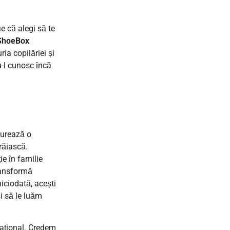
ie că alegi să te
ShoeBox
ria copilăriei și
u-l cunosc încă
nturează o
trăiască.
ie în familie
ransformă
niciodată, acești
și să le luăm
cațional. Credem