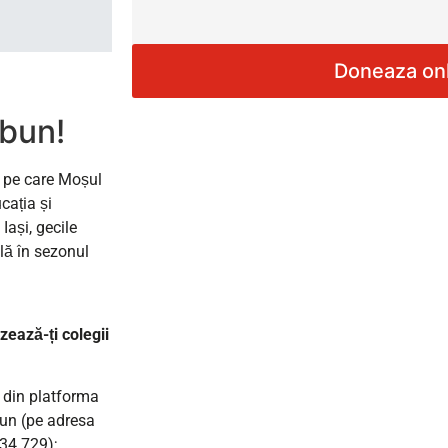
 bun!
te pe care Moșul
cația și
Iași, gecile
lă în sezonul
zează-ți colegii
 din platforma
un (pe adresa
34.729);