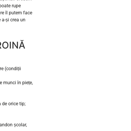
 poate rupe
are îl putem face
 a-și crea un
EROINĂ
re (condiții
e munci în piețe,
 de orice tip;
bandon școlar,