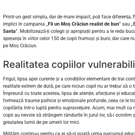
Printr-un gest simplu, dar de mare impact, poți face diferența, f
implici în campania „
Fii un Moș Crăciun realist de bun
” sau „
Santa
”. Mobilizează-ți colegii și apropiații pentru a le reda bucu
speranța în viitor celor 150 de copii frumoși și buni, dar care n
pe Moș Crăciun.
Realitatea copiilor vulnerabili
Frigul, lipsa apei curente și a condițiilor elementare de trai co
realitate extrem de dură, pe care niciun copil nu ar trebui să o 
Împreună cu toate acestea, lipsa de atenție, afecțiune și educaț
formează traume psihice și emoționale profunde, ceea ce le t
copilărila într-o luptă pentru supraviețuire. Acum, mai mult ca 
copii au nevoie să strângem rândurile în jurul lor, să-i ocrotim 
greutatea lumii de pe umerii lor mici.
Milităm continuu pentru ca ei să-și poată urma parcursul edu