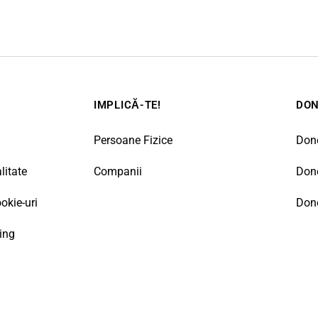
IMPLICĂ-TE!
DO
Persoane Fizice
Don
litate
Companii
Don
ookie-uri
Done
ing