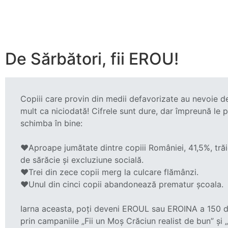
De Sărbători, fii EROU!
Copiii care provin din medii defavorizate au nevoie d
mult ca niciodată! Cifrele sunt dure, dar împreună le
schimba în bine:
❤️Aproape jumătate dintre copiii României, 41,5%, trăi
de sărăcie și excluziune socială.
❤️Trei din zece copii merg la culcare flămânzi.
❤️Unul din cinci copii abandonează prematur școala.
Iarna aceasta, poți deveni EROUL sau EROINA a 150 di
prin campaniile „Fii un Moș Crăciun realist de bun” și