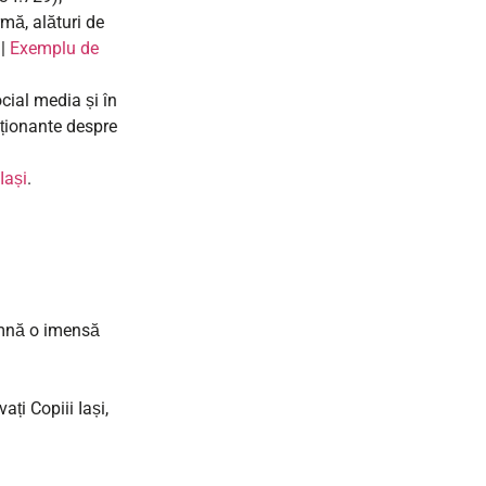
mă, alături de
|
Exemplu de
ocial media și în
ționante despre
Iași
.
eamnă o imensă
ați Copiii Iași,