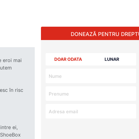
DONEAZĂ PENTRU DREPT
DOAR ODATA
LUNAR
e eroi mai
 putem
esc în risc
ntre ei,
 „ShoeBox