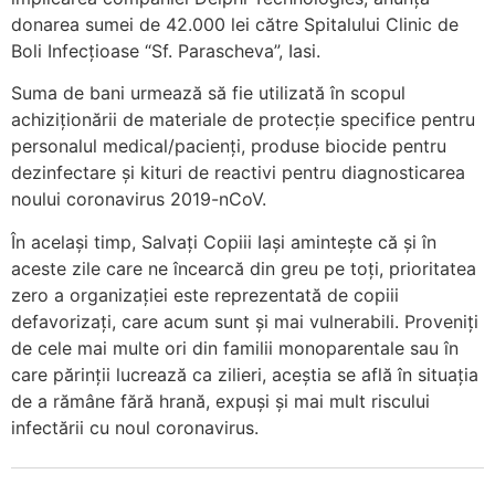
donarea sumei de 42.000 lei către Spitalului Clinic de
Boli Infecțioase “Sf. Parascheva”, Iasi.
Suma de bani urmează să fie utilizată în scopul
achiziționării de materiale de protecție specifice pentru
personalul medical/pacienți, produse biocide pentru
dezinfectare și kituri de reactivi pentru diagnosticarea
noului coronavirus 2019-nCoV.
În același timp, Salvați Copiii Iași amintește că și în
aceste zile care ne încearcă din greu pe toți, prioritatea
zero a organizației este reprezentată de copiii
defavorizați, care acum sunt și mai vulnerabili. Proveniți
de cele mai multe ori din familii monoparentale sau în
care părinții lucrează ca zilieri, aceștia se află în situația
de a rămâne fără hrană, expuși și mai mult riscului
infectării cu noul coronavirus.