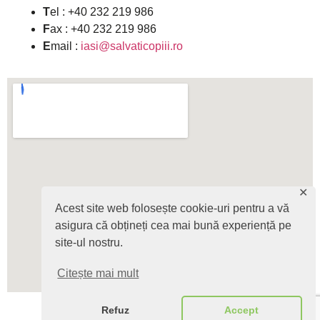
T
el : +40 232 219 986
F
ax : +40 232 219 986
E
mail :
iasi@salvaticopiii.ro
✕
Acest site web folosește cookie-uri pentru a vă
asigura că obțineți cea mai bună experiență pe
site-ul nostru.
Citește mai mult
Refuz
Accept